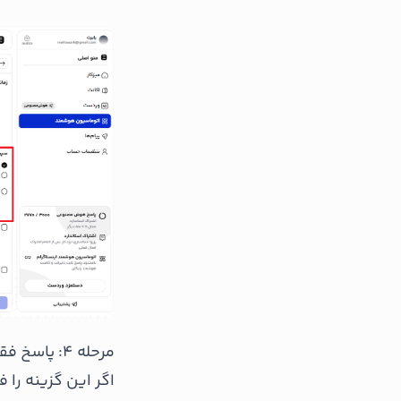
مرحله ۴: پاسخ فقط به فالوورها (اختیاری)
اگر این گزینه را ف