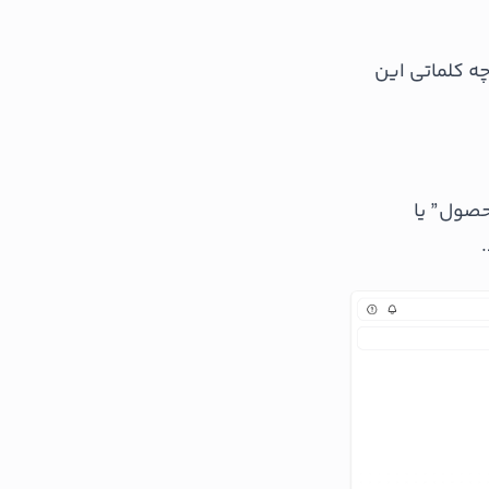
چه کلماتی این
حصول” یا