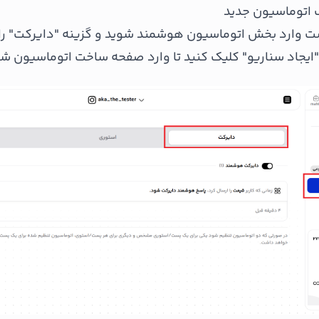
 وارد بخش اتوماسیون هوشمند شوید و گزینه "دایرکت" را ا
یجاد سناریو" کلیک کنید تا وارد صفحه ساخت اتوماسیون شو