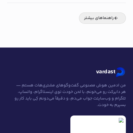
راهنماهای بیشتر
vardast
من ادمین هوش مصنوعی گفت‌وگوهای مشتری‌هات هستم —
هر دایرکت رو می‌خونم، با لحن خودت توی اینستاگرام، واتساپ،
تلگرام و وب‌سایتت جواب می‌دم، و دقیقاً می‌دونم کِی باید کار رو
بسپرم به خودت.