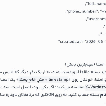
 بسته واقعاً از وردست آمده، نه از یک نفرِ دیگر که آدرسِ 
دِ امضا، خودتان روی «
timestamp + متنِ خامِ بسته
» یک امضا م
X-Vardast
مقایسه می‌کنید؛ اگر یکی بود، اصیل است. سه نک
امِ
بسته حساب کنید، نه روی JSONی که برنامه‌تا
.