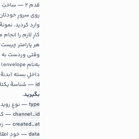
قدم ۲ — ساختِ سرورِ گیرنده
کارِ لازم را انجام
هر پارامتر چیست؟
به‌نامِ envelope) و چند «هدر». معنیِ هر کدام:
داخلِ بسته (بدنهٔ JSON)
id
— شناسهٔ یکتای
بگیرید.
type
— نوعِ رویدا
channel_id
— کدام
created_at
— زمان
data
— خودِ اطلاع