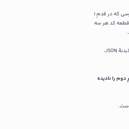
روی سرورِ خودتان یک آدرس بسازید که درخواستِ POST را بپذیرد — همان آدرسی که در قدمِ ۱
Node) در قدمِ ۳ آمده؛ همان یک قطعه کد هر سه
.
وقتی وردست به سرورِ شما POST می‌زند، اطلاعات در دو جا می‌آید: یک «بسته» (بدنهٔ JSON،
ارِ دوم را نادیده
است.