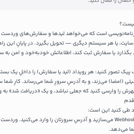
 اتصال را فعال کنید.
کیست؟
برنامه‌نویسی است که می‌خواهد لیدها و سفارش‌های وردست را
دش — CRM، سایت، یا هر سیستمِ دیگری — تحویل بگیرد. در پایانِ این را
بگذارد یا سفارش ثبت کند، اطلاعاتش خودبه‌خود و امن به سر
پیک تصور کنید: هر رویداد (لید یا سفارش) را داخلِ یک بسته
یتی (امضا) می‌زند، و به آدرسِ سرورِ شما می‌رساند. کارِ شما 
مُهرش را وارسی کنید که جعلی نباشد، و یک «دریافت شد» به و
د طی کنید این است:
یک Webhook می‌سازید و آدرسِ سرورتان را وارد می‌کنید. ور
ما می‌دهد.