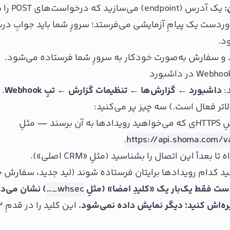
:
یک آدرس (endpoint) می‌سازید که درخواست‌های POST را بپذیرد.
ردست یک پیامِ آزمایشی می‌فرستد؛ سرورِ شما باید جوابِ در
د.
 و سفارش به‌صورت خودکار به سرورِ شما فرستاده می‌شود.
د:
داشبورد ← گزارش‌ها ← تنظیمات گزارش ← تبِ Webhook
. 
به آن برسند — مثلِ
.
https://api.shoma.com/
 بعداً این اتصال را بشناسید (مثلِ «CRM اصلی»).
ید کدام رویدادها برایتان فرستاده شوند (لید جدید، سفارش ج
ست فقط یک‌بار یک «کلیدِ امضا» (مثلِ
whsec_…
) نشان می‌د
ره‌اش کنید؛ دیگر نمایش داده نمی‌شود.