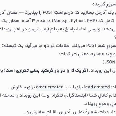
وارد کردید. نمونهٔ کاملِ کد (.js، Python، PHP
 می‌دهد: وارسیِ امضا، پاسخ به پیامِ آزمایشی، و دریافتِ رویداد
 این رویداد.
اگر یک id را دو بار گرفتید یعنی تکراری است؛ ب
د:
lead.created
برای لید یا
order.created
برای سفارش.
 کانالِ شما (اینستاگرام، تلگرام و …) این رویداد را ساخته 
ِ وقوعِ رویداد.
ات: نام، شمارهٔ تماس، آدرس، اقلامِ سفارش و …