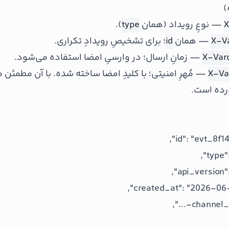
)
X
— نوعِ رویداد (همان
type
).
X-V
— همان
id
؛ برای تشخیصِ رویدادِ تکراری.
X-Var
— زمانِ ارسال؛ در وارسیِ امضا استفاده می‌شود.
X-Va
— مُهرِ امنیتی؛ با کلیدِ امضا ساخته شده. با آن مطمئن
رده است.