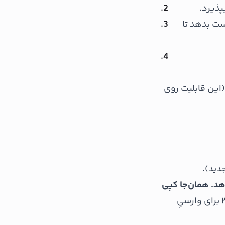
ست بدهد تا
(این قابلیت روی
دید).
هد. همان‌جا کپی
این کلید را در قدمِ ۳ برای وارسیِ