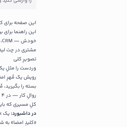
را وارسی کنید و
این صفحه برای 
این راهنما برای 
خو
مشتری در چت لید 
تصویرِ کلی
وردست را مثلِ یک 
رویش یک مُهرِ امن
بسته را بگیرید، 
روالِ کار — در ۴ قدم
کلِ مسیری که بای
در داشبورد:
«کلیدِ امضا» به ش