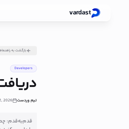
vardast
بازگشت به راهنماه
Developers
دریافت
تیم وردست
2, 2026
قدم‌به‌قدم: چط