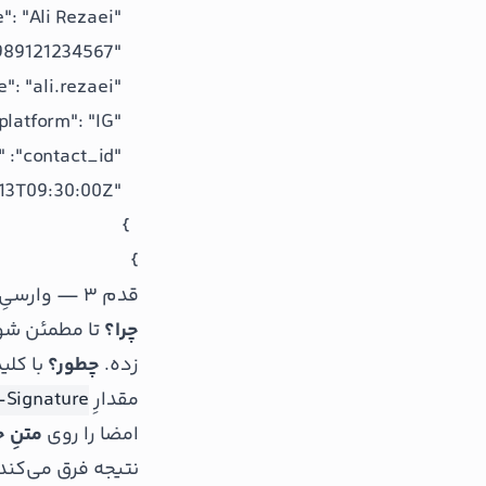
}
قدم ۳ — وارسیِ امضا (مهم‌ترین بخش)
چرا؟
تا مطمئن شوید
زده.
چطور؟
با کلی
مقدارِ
-Signature
امضا را روی
متنِ خ
نتیجه فرق می‌کند