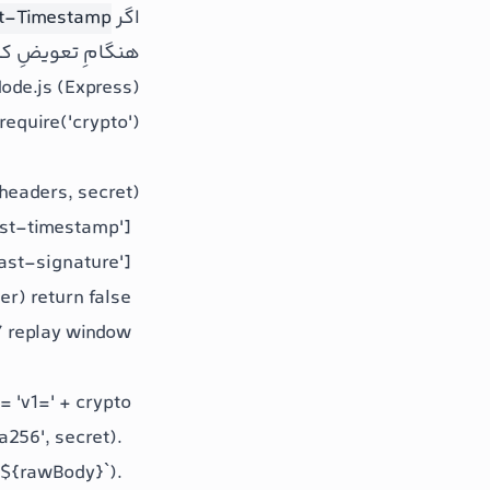
اگر
t-Timestamp
هنگامِ تعویضِ کلی
ode.js (Express)