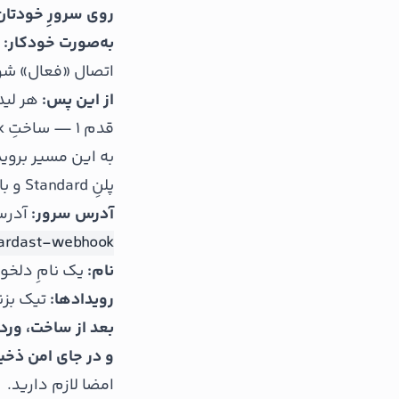
روی سرورِ خودتان
به‌صورت خودکار:
و
اتصال «فعال» شو
از این پس:
هر لید
قدم ۱ — ساختِ Webhook در داشبورد
به این مسیر بروی
پلنِ Standard و بالاتر فعال است.) سه چیز پر می‌کنید:
آدرس سرور:
آدرسِ HTTPSی که می‌خواهید رویدادها 
vardast-webhook
نام:
یک نامِ دلخواه تا
رویدادها:
تیک بزن
بعد از ساخت، ورد
و در جای امن ذخی
امضا لازم دارید.