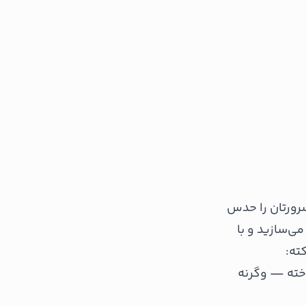
سرورتان را حدس
ی‌سازید و با
ته:
ن دوباره ساخته — وگرنه