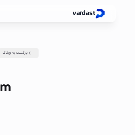
vardast
بازگشت به وبلاگ
am