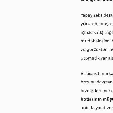
Instagram botu
Yapay zeka deste
yürüten, müşter
içinde satış sağ
müdahalesine ih
ve gerçekten ins
otomatik yanıtl
E-ticaret marka
botunu devreye 
hizmetleri mer
botlarının müşte
anında yanıt ve