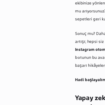
ekibinize yönlen
mu arıyorsunuz? 
sepetleri geri 
Sonuç mu? Daha 
artışı; hepsi si
Instagram oto
botunun bu avan
başarı hikâyele
Hadi başlayalı
Yapay zek