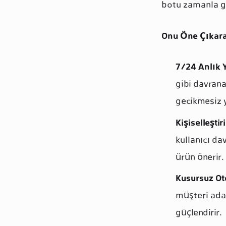
botu zamanla gel
Onu Öne Çıkara
7/24 Anlık Y
gibi davrana
gecikmesiz y
Kişiselleştir
kullanıcı da
ürün önerir.
Kusursuz O
müşteri aday
güçlendirir.