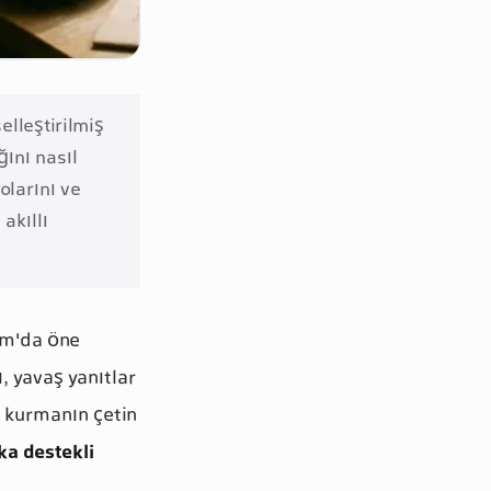
elleştirilmiş
ğını nasıl
larını ve
akıllı
am'da öne
, yavaş yanıtlar
i kurmanın çetin
ka destekli