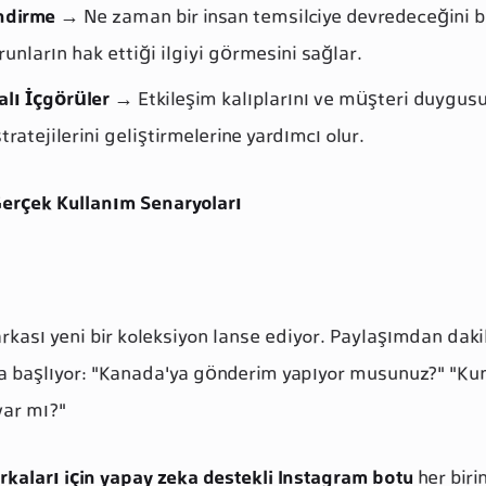
endirme
→ Ne zaman bir insan temsilciye devredeceğini bi
unların hak ettiği ilgiyi görmesini sağlar.
alı İçgörüler
→ Etkileşim kalıplarını ve müşteri duygusu
ratejilerini geliştirmelerine yardımcı olur.
Gerçek Kullanım Senaryoları
rkası yeni bir koleksiyon lanse ediyor. Paylaşımdan daki
 başlıyor: "Kanada'ya gönderim yapıyor musunuz?" "Kum
var mı?"
rkaları için yapay zeka destekli Instagram botu
her biri