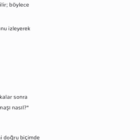
lir; böylece
nu izleyerek
kalar sonra
aşı nasıl?"
ni doğru biçimde