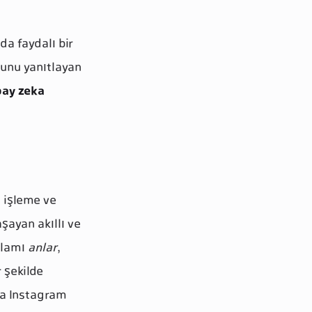
da faydalı bir
usunu yanıtlayan
pay zeka
l işleme ve
şayan akıllı ve
ğlamı
anlar
,
 şekilde
eka Instagram