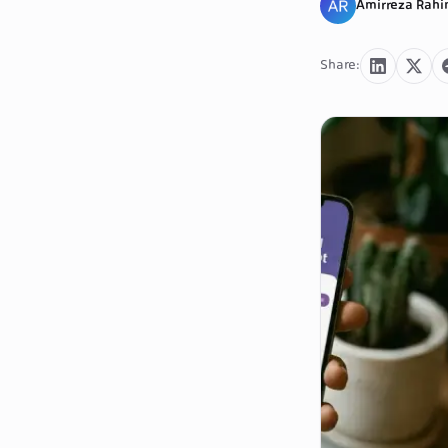
Amirreza Rahi
Share
: