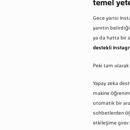
temel yet
Gece yarısı Inst
yanıtın belirdiğ
ya da hatta bir s
destekli Insta
Peki tam olarak 
Yapay zeka deste
makine öğrenimi
otomatik bir ar
sohbetlerden öğr
etkileşime girer