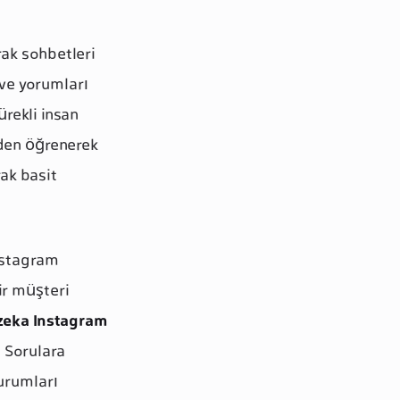
rak sohbetleri
ve yorumları
ürekli insan
den öğrenerek
ak basit
Instagram
ir müşteri
zeka Instagram
 Sorulara
durumları