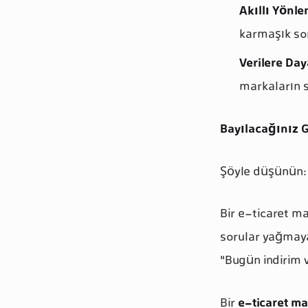
Akıllı Yönl
karmaşık sor
Verilere Day
markaların st
Bayılacağınız 
Şöyle düşünün:
Bir e-ticaret ma
sorular yağmaya
"Bugün indirim 
Bir
e-ticaret ma