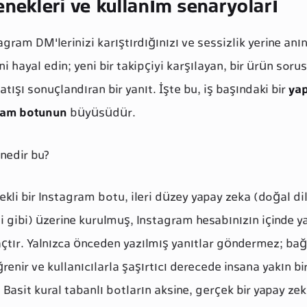
enekleri ve kullanım senaryoları
agram DM'lerinizi karıştırdığınızı ve sessizlik yerine anın
ini hayal edin; yeni bir takipçiyi karşılayan, bir ürün sor
atışı sonuçlandıran bir yanıt. İşte bu, iş başındaki bir
ya
gram botunun
büyüsüdür.
nedir bu?
kli bir Instagram botu, ileri düzey yapay zeka (doğal di
 gibi) üzerine kurulmuş, Instagram hesabınızın içinde ya
açtır. Yalnızca önceden yazılmış yanıtlar göndermez; ba
enir ve kullanıcılarla şaşırtıcı derecede insana yakın bir
. Basit kural tabanlı botların aksine, gerçek bir yapay z