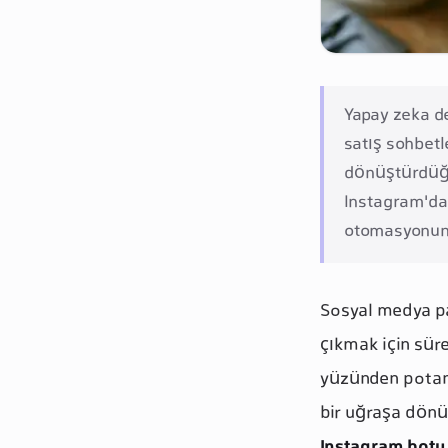
Yapay zeka de
satış sohbetl
dönüştürdüğü
Instagram'da 
otomasyonun
Sosyal medya p
çıkmak için süre
yüzünden potansi
bir uğraşa dönü