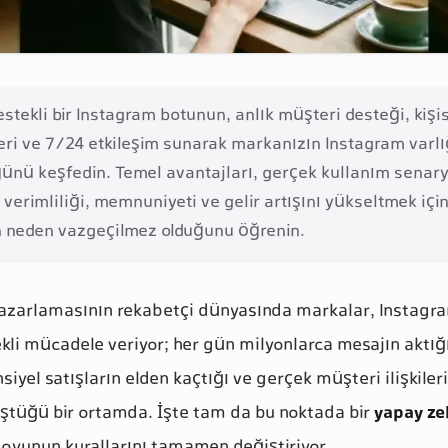
stekli bir Instagram botunun, anlık müşteri desteği, kişis
eri ve 7/24 etkileşim sunarak markanızın Instagram varlı
nü keşfedin. Temel avantajları, gerçek kullanım senaryo
verimliliği, memnuniyeti ve gelir artışını yükseltmek için 
 neden vazgeçilmez olduğunu öğrenin.
azarlamasının rekabetçi dünyasında markalar, Instagr
kli mücadele veriyor; her gün milyonlarca mesajın aktığı
yel satışların elden kaçtığı ve gerçek müşteri ilişkiler
ştüğü bir ortamda. İşte tam da bu noktada bir
yapay ze