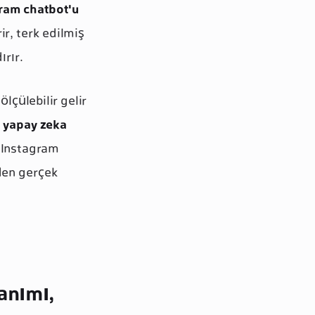
gram chatbot'u
ir, terk edilmiş
ırır.
çülebilir gelir
n
yapay zeka
r Instagram
den gerçek
anımı,