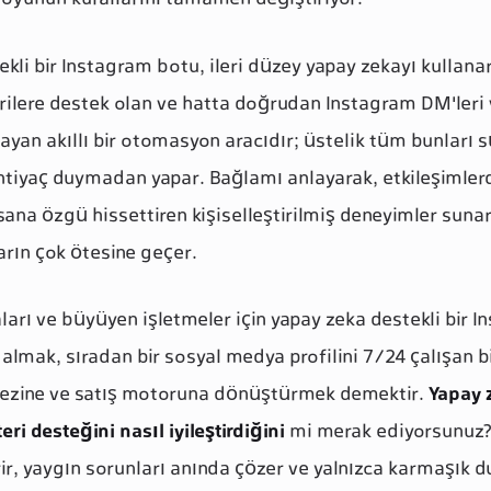
oyunun kurallarını tamamen değiştiriyor.
kli bir Instagram botu, ileri düzey yapay zekayı kullana
ilere destek olan ve hatta doğrudan Instagram DM'leri 
layan akıllı bir otomasyon aracıdır; üstelik tüm bunları s
tiyaç duymadan yapar. Bağlamı anlayarak, etkileşimler
ana özgü hissettiren kişiselleştirilmiş deneyimler sunar
arın çok ötesine geçer.
ları ve büyüyen işletmeler için yapay zeka destekli bir 
almak, sıradan bir sosyal medya profilini 7/24 çalışan b
kezine ve satış motoruna dönüştürmek demektir.
Yapay 
ri desteğini nasıl iyileştirdiğini
mi merak ediyorsunuz?
rir, yaygın sorunları anında çözer ve yalnızca karmaşık 