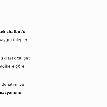
tek chatbot'u
yaygın talepleri
'u
olarak çalışır;
mojilere göre
m denetimi ve
omasyonunu